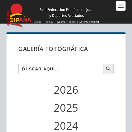
Nota:
este
sitio
web
incluye
un
sistema
GALERÍA FOTOGRÁFICA
de
accesibilidad.
BOTÓN DE BÚSQUEDA
Buscar:
2026
2025
2024