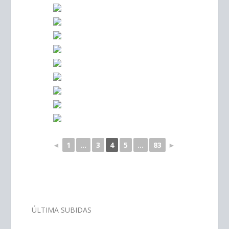
◄
1
...
3
4
5
...
83
►
–
ÚLTIMA SUBIDAS