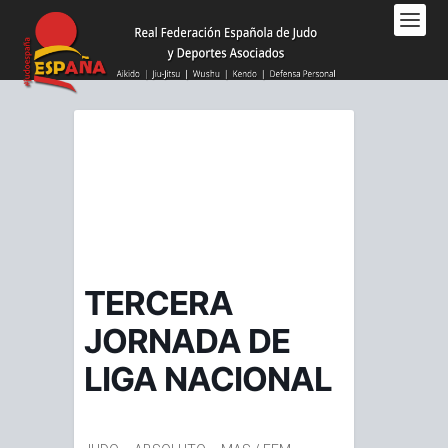
Nota:
este
sitio
web
incluye
un
sistema
de
accesibilidad.
TERCERA
JORNADA DE
LIGA NACIONAL