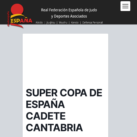
Nota:
este
sitio
web
incluye
un
sistema
de
accesibilidad.
SUPER COPA DE
ESPAÑA
CADETE
CANTABRIA