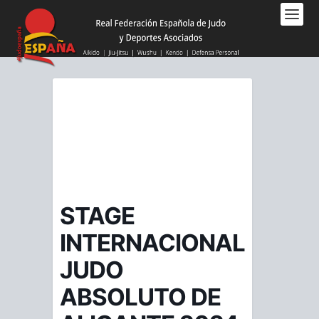
Nota:
este
sitio
web
incluye
un
sistema
de
accesibilidad.
STAGE
INTERNACIONAL
JUDO
ABSOLUTO DE