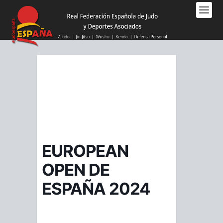
Nota:
este
sitio
web
incluye
un
sistema
de
accesibilidad.
EUROPEAN
OPEN DE
ESPAÑA 2024