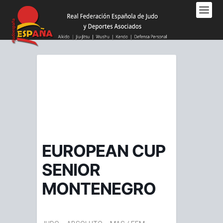
Nota:
este
sitio
web
incluye
un
sistema
de
accesibilidad.
EUROPEAN CUP
SENIOR
MONTENEGRO