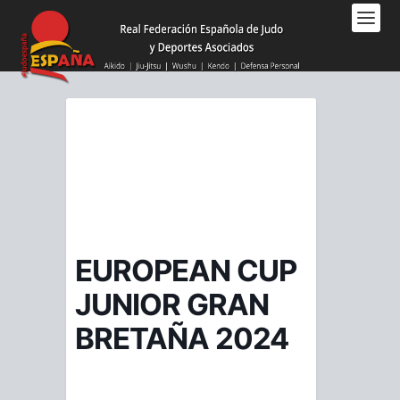
Nota:
este
sitio
web
incluye
un
sistema
de
accesibilidad.
EUROPEAN CUP
JUNIOR GRAN
BRETAÑA 2024