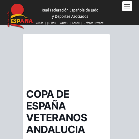
Nota:
este
sitio
web
incluye
un
sistema
de
accesibilidad.
COPA DE
ESPAÑA
VETERANOS
ANDALUCIA