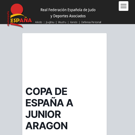
Nota:
este
sitio
web
incluye
un
sistema
de
accesibilidad.
COPA DE
ESPAÑA A
JUNIOR
ARAGON