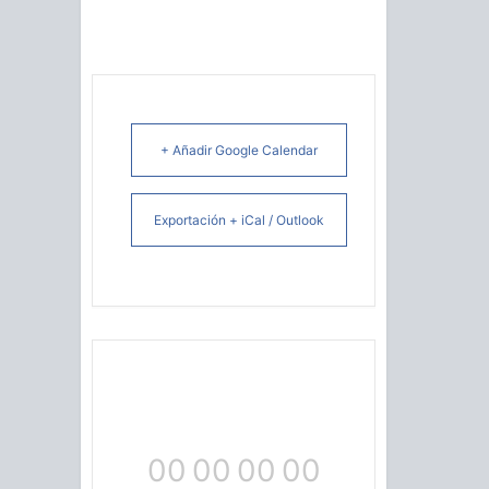
+ Añadir Google Calendar
Exportación + iCal / Outlook
00
00
00
00