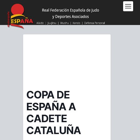
Nota:
este
sitio
web
incluye
un
sistema
de
accesibilidad.
COPA DE
ESPAÑA A
CADETE
CATALUÑA