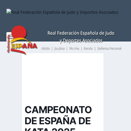
Nota:
este
sitio
web
incluye
un
sistema
de
accesibilidad.
CAMPEONATO
DE ESPAÑA DE