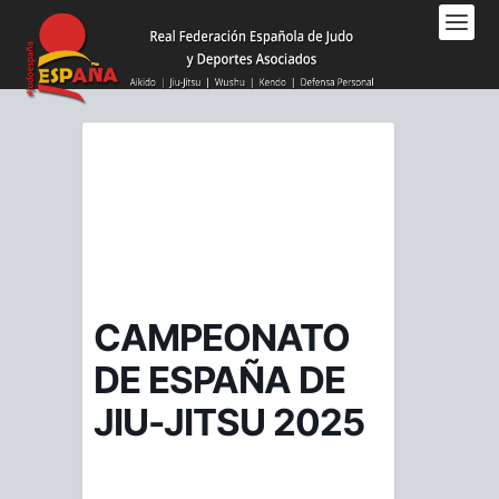
Nota:
este
sitio
web
incluye
un
sistema
de
accesibilidad.
CAMPEONATO
DE ESPAÑA DE
JIU-JITSU 2025