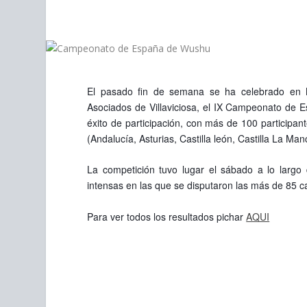
personas
con
discapacidad
visual
que
están
El pasado fin de semana se ha celebrado en M
usando
Asociados de Villaviciosa, el IX Campeonato de 
un
éxito de participación, con más de 100 particip
lector
(Andalucía, Asturias, Castilla león, Castilla La Man
de
pantalla;
La competición tuvo lugar el sábado a lo larg
Presione
intensas en las que se disputaron las más de 85 
Control-
F10
Para ver todos los resultados pichar
AQUI
para
abrir
un
menú
de
accesibilidad.