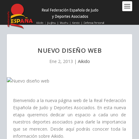
Nota:
este
sitio
web
incluye
un
sistema
NUEVO DISEÑO WEB
de
accesibilidad.
Ene 2, 2013
|
Aikido
Bienvenido a la nueva página web de la Real Federación
Española de Judo y Deportes Asociados. En esta nueva
etapa queremos dedicar un espacio a cada uno de
nuestros deportes asociados para darle la importancia
que se merecen. Desde aquí podrás conocer toda la
información sobre Aikido.