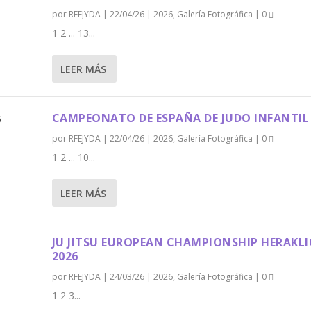
por
RFEJYDA
|
22/04/26
|
2026
,
Galería Fotográfica
|
0
1 2 ... 13...
LEER MÁS
CAMPEONATO DE ESPAÑA DE JUDO INFANTIL
por
RFEJYDA
|
22/04/26
|
2026
,
Galería Fotográfica
|
0
1 2 ... 10...
LEER MÁS
JU JITSU EUROPEAN CHAMPIONSHIP HERAKL
2026
por
RFEJYDA
|
24/03/26
|
2026
,
Galería Fotográfica
|
0
1 2 3...