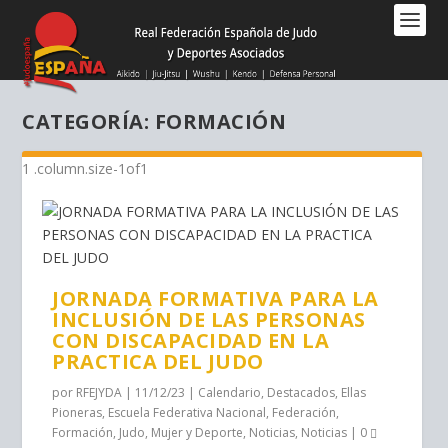
Nota:
este
sitio
web
incluye
CATEGORÍA:
FORMACIÓN
un
sistema
de
accesibilidad.
JORNADA FORMATIVA PARA LA
INCLUSIÓN DE LAS PERSONAS
CON DISCAPACIDAD EN LA
PRACTICA DEL JUDO
por
RFEJYDA
|
11/12/23
|
Calendario
,
Destacados
,
Ellas
Pioneras
,
Escuela Federativa Nacional
,
Federación
,
Formación
,
Judo
,
Mujer y Deporte
,
Noticias
,
Noticias
|
0