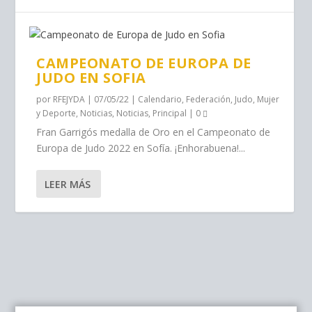
CAMPEONATO DE EUROPA DE
JUDO EN SOFIA
por
RFEJYDA
|
07/05/22
|
Calendario
,
Federación
,
Judo
,
Mujer
y Deporte
,
Noticias
,
Noticias
,
Principal
|
0
Fran Garrigós medalla de Oro en el Campeonato de
Europa de Judo 2022 en Sofía. ¡Enhorabuena!...
LEER MÁS