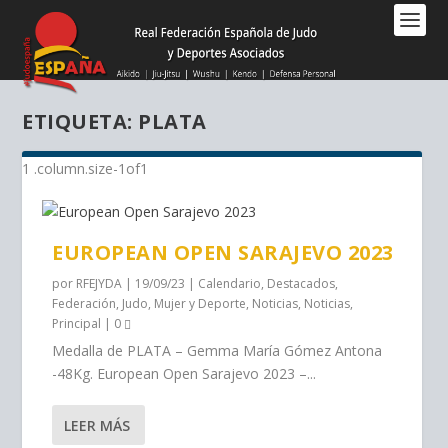
Nota:
este
sitio
web
incluye
ETIQUETA:
PLATA
un
sistema
de
accesibilidad.
EUROPEAN OPEN SARAJEVO 2023
por
RFEJYDA
|
19/09/23
|
Calendario
,
Destacados
,
Federación
,
Judo
,
Mujer y Deporte
,
Noticias
,
Noticias
,
Principal
|
0
Medalla de PLATA – Gemma María Gómez Antona
-48Kg. European Open Sarajevo 2023 –...
LEER MÁS