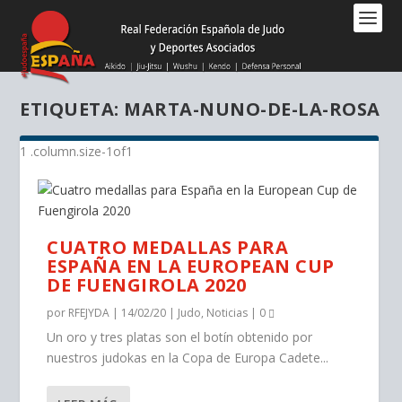
Nota:
este
sitio
web
incluye
ETIQUETA:
MARTA-NUNO-DE-LA-ROSA
un
sistema
de
accesibilidad.
CUATRO MEDALLAS PARA
ESPAÑA EN LA EUROPEAN CUP
DE FUENGIROLA 2020
por
RFEJYDA
|
14/02/20
|
Judo
,
Noticias
|
0
Un oro y tres platas son el botín obtenido por
nuestros judokas en la Copa de Europa Cadete...