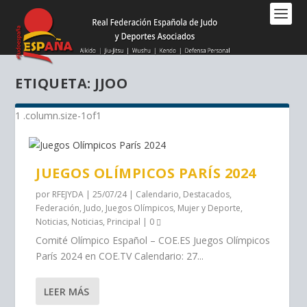
Nota:
este
sitio
web
incluye
ETIQUETA:
JJOO
un
sistema
de
accesibilidad.
JUEGOS OLÍMPICOS PARÍS 2024
por
RFEJYDA
|
25/07/24
|
Calendario
,
Destacados
,
Federación
,
Judo
,
Juegos Olímpicos
,
Mujer y Deporte
,
Noticias
,
Noticias
,
Principal
|
0
Comité Olímpico Español – COE.ES Juegos Olímpicos
París 2024 en COE.TV Calendario: 27...
LEER MÁS