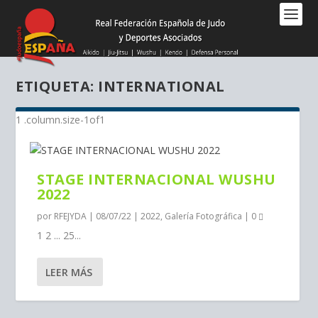
Nota:
este
sitio
web
incluye
ETIQUETA:
INTERNATIONAL
un
sistema
de
accesibilidad.
STAGE INTERNACIONAL WUSHU
2022
por
RFEJYDA
|
08/07/22
|
2022
,
Galería Fotográfica
|
0
1 2 ... 25...
LEER MÁS