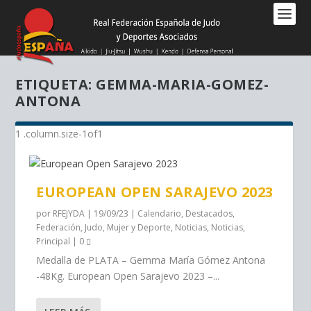
Nota:
este
sitio
web
incluye
ETIQUETA:
GEMMA-MARIA-GOMEZ-
un
ANTONA
sistema
de
accesibilidad.
EUROPEAN OPEN SARAJEVO 2023
por
RFEJYDA
|
19/09/23
|
Calendario
,
Destacados
,
Federación
,
Judo
,
Mujer y Deporte
,
Noticias
,
Noticias
,
Principal
|
0
Medalla de PLATA – Gemma María Gómez Antona
-48Kg. European Open Sarajevo 2023 –...