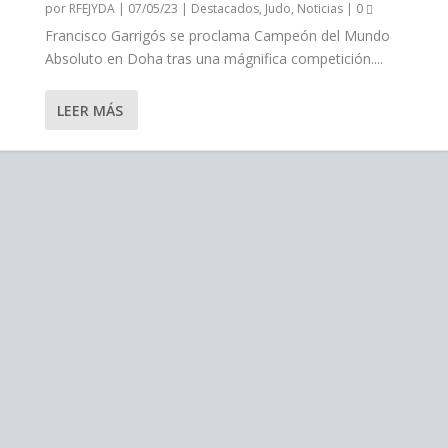
por
RFEJYDA
|
07/05/23
|
Destacados
,
Judo
,
Noticias
|
0
Francisco Garrigós se proclama Campeón del Mundo
Absoluto en Doha tras una mágnifica competición....
LEER MÁS