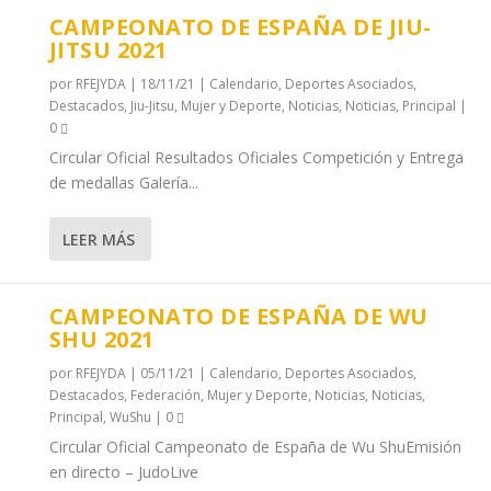
CAMPEONATO DE ESPAÑA DE JIU-
JITSU 2021
por
RFEJYDA
|
18/11/21
|
Calendario
,
Deportes Asociados
,
Destacados
,
Jiu-Jitsu
,
Mujer y Deporte
,
Noticias
,
Noticias
,
Principal
|
0
Circular Oficial Resultados Oficiales Competición y Entrega
de medallas Galería...
LEER MÁS
CAMPEONATO DE ESPAÑA DE WU
SHU 2021
por
RFEJYDA
|
05/11/21
|
Calendario
,
Deportes Asociados
,
Destacados
,
Federación
,
Mujer y Deporte
,
Noticias
,
Noticias
,
Principal
,
WuShu
|
0
Circular Oficial Campeonato de España de Wu ShuEmisión
en directo – JudoLive