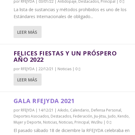
por
RFEJYDA
|
03/01/22
|
Antidopaje
,
Destacados
,
Principal
|
0
La lista de sustancias y métodos prohibidos es uno de los
Estándares Internacionales de obligado...
LEER MÁS
FELICES FIESTAS Y UN PRÓSPERO
AÑO 2022
por
RFEJYDA
|
22/12/21
|
Noticias
|
0
LEER MÁS
GALA RFEJYDA 2021
por
RFEJYDA
|
14/12/21
|
Aikido
,
Calendario
,
Defensa Personal
,
Deportes Asociados
,
Destacados
,
Federación
,
Jiu-Jitsu
,
Judo
,
Kendo
,
Mujer y Deporte
,
Noticias
,
Noticias
,
Principal
,
WuShu
|
0
El pasado sábado 18 de diciembre la RFEJYDA celebraba en