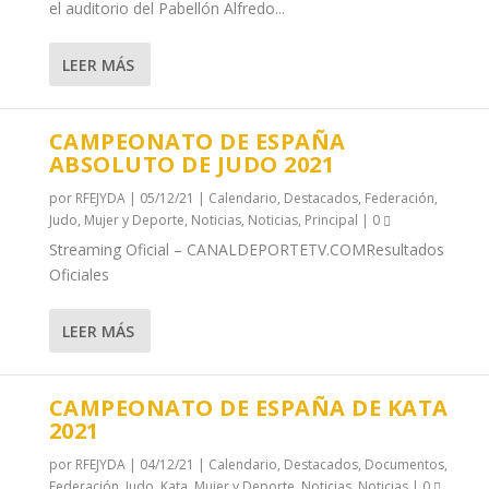
el auditorio del Pabellón Alfredo...
LEER MÁS
CAMPEONATO DE ESPAÑA
ABSOLUTO DE JUDO 2021
por
RFEJYDA
|
05/12/21
|
Calendario
,
Destacados
,
Federación
,
Judo
,
Mujer y Deporte
,
Noticias
,
Noticias
,
Principal
|
0
Streaming Oficial – CANALDEPORTETV.COMResultados
Oficiales
LEER MÁS
CAMPEONATO DE ESPAÑA DE KATA
2021
por
RFEJYDA
|
04/12/21
|
Calendario
,
Destacados
,
Documentos
,
Federación
,
Judo
,
Kata
,
Mujer y Deporte
,
Noticias
,
Noticias
|
0