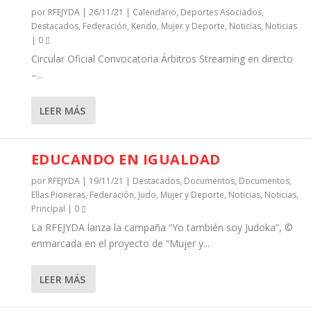
por
RFEJYDA
|
26/11/21
|
Calendario
,
Deportes Asociados
,
Destacados
,
Federación
,
Kendo
,
Mujer y Deporte
,
Noticias
,
Noticias
|
0
Circular Oficial Convocatoria Árbitros Streaming en directo
–...
LEER MÁS
EDUCANDO EN IGUALDAD
por
RFEJYDA
|
19/11/21
|
Destacados
,
Documentos
,
Documentos
,
Ellas Pioneras
,
Federación
,
Judo
,
Mujer y Deporte
,
Noticias
,
Noticias
,
Principal
|
0
La RFEJYDA lanza la campaña “Yo también soy Judoka”, ©
enmarcada en el proyecto de “Mujer y...
LEER MÁS