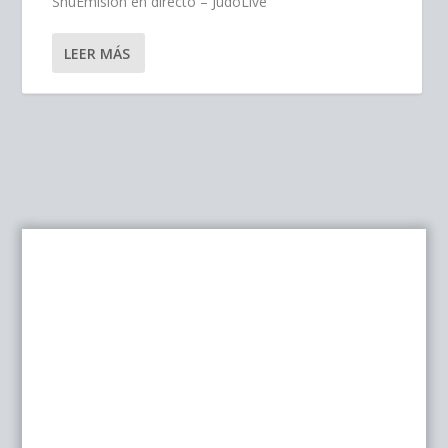
ShuEmisión en directo – JudoLive
LEER MÁS