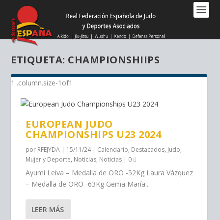
Nota:
este
sitio
web
incluye
ETIQUETA:
CHAMPIONSHIIPS
un
sistema
de
accesibilidad.
EUROPEAN JUDO
CHAMPIONSHIPS U23 2024
por
RFEJYDA
|
15/11/24
|
Calendario
,
Destacados
,
Judo
,
Mujer y Deporte
,
Noticias
,
Noticias
|
0
Ayumi Leiva – Medalla de ORO -52Kg Laura Vázquez
– Medalla de ORO -63Kg Gema María...
LEER MÁS