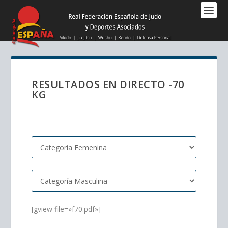
Nota:
este
sitio
web
incluye
un
sistema
RESULTADOS EN DIRECTO -70
de
KG
accesibilidad.
[gview file=»f70.pdf»]