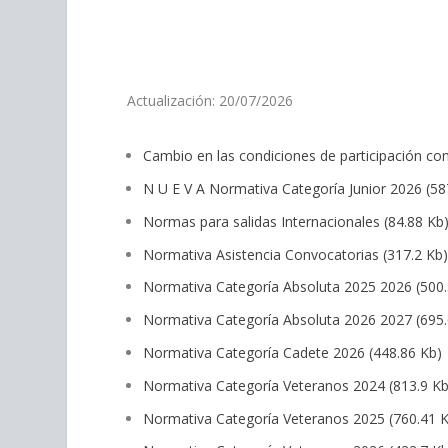
personas
con
discapacidad
visual
que
Actualización: 20/07/2026
están
usando
Cambio en las condiciones de participación c
un
lector
N U E V A Normativa Categoría Junior 2026
(58
de
Normas para salidas Internacionales
(84.88 Kb
pantalla;
Presione
Normativa Asistencia Convocatorias
(317.2 Kb
Control-
Normativa Categoría Absoluta 2025 2026
(500.
F10
Normativa Categoría Absoluta 2026 2027
(695.
para
abrir
Normativa Categoría Cadete 2026
(448.86 Kb)
un
Normativa Categoría Veteranos 2024
(813.9 Kb
menú
de
Normativa Categoría Veteranos 2025
(760.41 
accesibilidad.