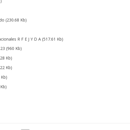
)
ado
(230.68 Kb)
ionales R F E J Y D A
(517.61 Kb)
023
(960 Kb)
.28 Kb)
.22 Kb)
 Kb)
 Kb)