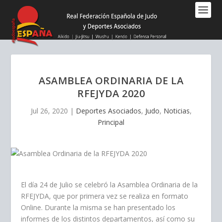
Nota:
este
sitio
web
incluye
un
sistema
ASAMBLEA ORDINARIA DE LA
de
RFEJYDA 2020
accesibilidad.
Jul 26, 2020
|
Deportes Asociados
,
Judo
,
Noticias
,
Principal
El día 24 de Julio se celebró la Asamblea Ordinaria de la
RFEJYDA, que por primera vez se realiza en formato
Online. Durante la misma se han presentado los
informes de los distintos departamentos, así como su