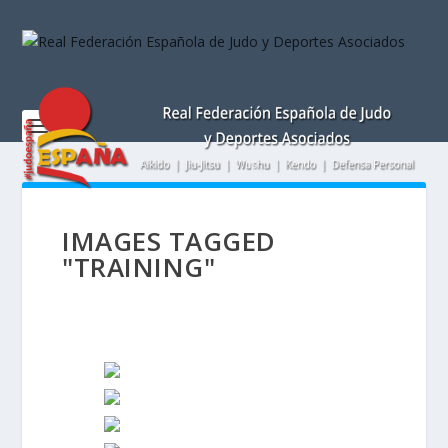
Nota:
este
sitio
web
incluye
un
sistema
de
accesibilidad.
IMAGES TAGGED
"TRAINING"