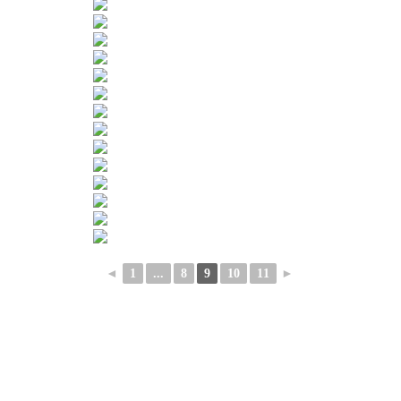
◄
1
...
8
9
10
11
►