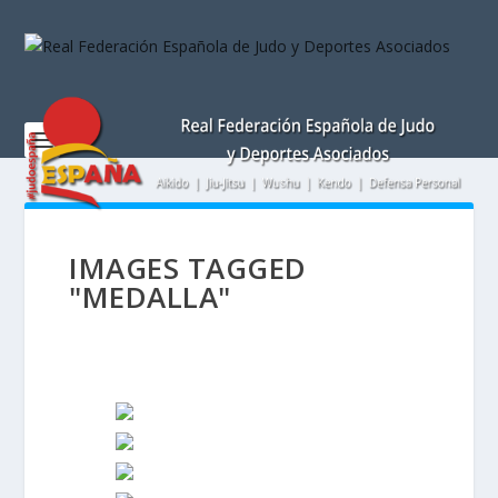
Nota:
este
sitio
web
incluye
un
sistema
de
accesibilidad.
IMAGES TAGGED
"MEDALLA"