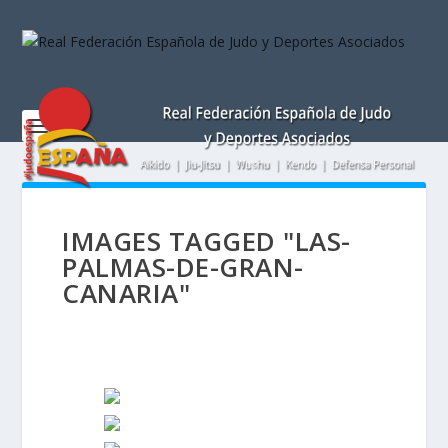
Nota:
este
sitio
web
incluye
un
sistema
de
accesibilidad.
IMAGES TAGGED "LAS-
PALMAS-DE-GRAN-
CANARIA"