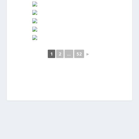
1
2
...
52
►