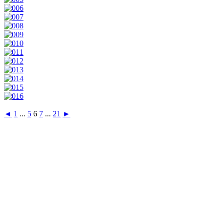
◄
1
...
5
6
7
...
21
►