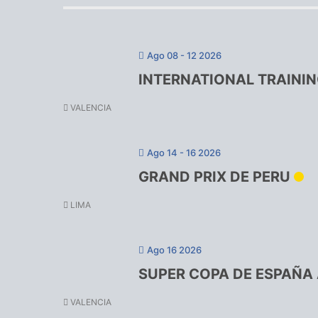
personas
con
discapacidad
visual
Ago 08 - 12 2026
que
INTERNATIONAL TRAINI
están
usando
VALENCIA
un
lector
de
Ago 14 - 16 2026
pantalla;
GRAND PRIX DE PERU
Presione
Control-
LIMA
F10
para
abrir
Ago 16 2026
un
SUPER COPA DE ESPAÑA
menú
de
VALENCIA
accesibilidad.