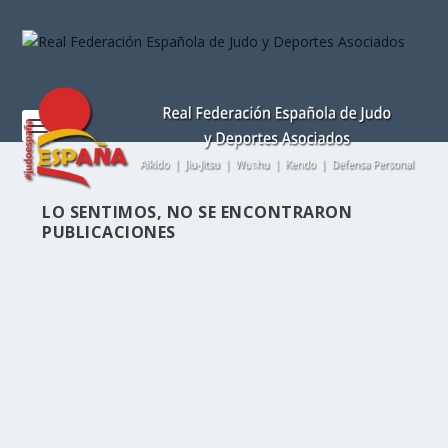
Nota:
este
sitio
web
incluye
un
sistema
de
accesibilidad.
LO SENTIMOS, NO SE ENCONTRARON
PUBLICACIONES