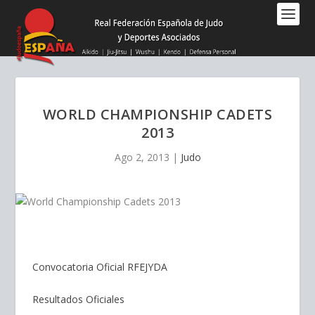
Nota:
este
sitio
web
incluye
un
sistema
WORLD CHAMPIONSHIP CADETS
de
2013
accesibilidad.
Ago 2, 2013
|
Judo
Convocatoria Oficial RFEJYDA
Resultados Oficiales