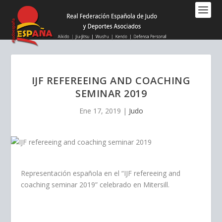
Nota:
este
sitio
web
incluye
un
sistema
IJF REFEREEING AND COACHING
de
SEMINAR 2019
accesibilidad.
Ene 17, 2019
|
Judo
Representación española en el “IJF refereeing and
coaching seminar 2019” celebrado en Mitersill.