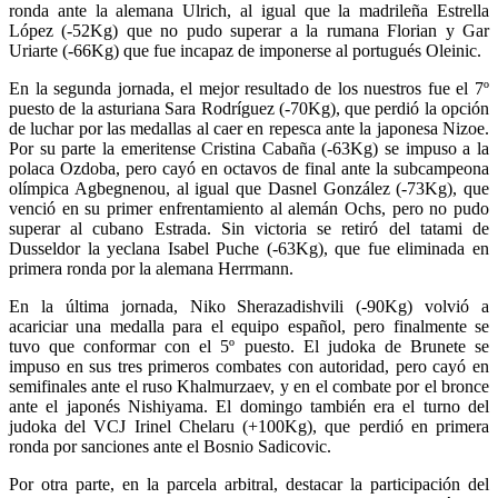
ronda ante la alemana Ulrich, al igual que la madrileña Estrella
López (-52Kg) que no pudo superar a la rumana Florian y Gar
Uriarte (-66Kg) que fue incapaz de imponerse al portugués Oleinic.
En la segunda jornada, el mejor resultado de los nuestros fue el 7º
puesto de la asturiana Sara Rodríguez (-70Kg), que perdió la opción
de luchar por las medallas al caer en repesca ante la japonesa Nizoe.
Por su parte la emeritense Cristina Cabaña (-63Kg) se impuso a la
polaca Ozdoba, pero cayó en octavos de final ante la subcampeona
olímpica Agbegnenou, al igual que Dasnel González (-73Kg), que
venció en su primer enfrentamiento al alemán Ochs, pero no pudo
superar al cubano Estrada. Sin victoria se retiró del tatami de
Dusseldor la yeclana Isabel Puche (-63Kg), que fue eliminada en
primera ronda por la alemana Herrmann.
En la última jornada, Niko Sherazadishvili (-90Kg) volvió a
acariciar una medalla para el equipo español, pero finalmente se
tuvo que conformar con el 5º puesto. El judoka de Brunete se
impuso en sus tres primeros combates con autoridad, pero cayó en
semifinales ante el ruso Khalmurzaev, y en el combate por el bronce
ante el japonés Nishiyama. El domingo también era el turno del
judoka del VCJ Irinel Chelaru (+100Kg), que perdió en primera
ronda por sanciones ante el Bosnio Sadicovic.
Por otra parte, en la parcela arbitral, destacar la participación del