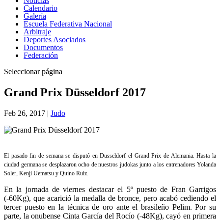
Noticias
Calendario
Galería
Escuela Federativa Nacional
Arbitraje
Deportes Asociados
Documentos
Federación
Seleccionar página
Grand Prix Düsseldorf 2017
Feb 26, 2017
|
Judo
El pasado fin de semana se disputó en Dusseldorf el Grand Prix de Alemania. Hasta la
ciudad germana se desplazaron ocho de nuestros judokas junto a los entrenadores Yolanda
Soler, Kenji Uematsu y Quino Ruiz.
En la jornada de viernes destacar el 5º puesto de Fran Garrigos
(-60Kg), que acarició la medalla de bronce, pero acabó cediendo el
tercer puesto en la técnica de oro ante el brasileño Pelim. Por su
parte, la onubense Cinta García del Rocío (-48Kg), cayó en primera