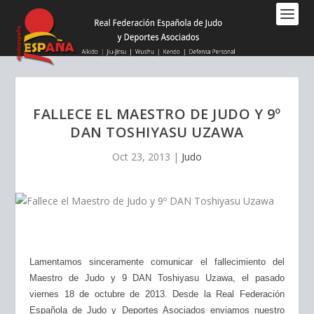
Nota:
este
sitio
web
incluye
un
sistema
FALLECE EL MAESTRO DE JUDO Y 9º
de
DAN TOSHIYASU UZAWA
accesibilidad.
Oct 23, 2013
|
Judo
Lamentamos sinceramente comunicar el fallecimiento del
Maestro de Judo y 9 DAN Toshiyasu Uzawa, el pasado
viernes 18 de octubre de 2013.
Desde la Real Federación
Española de Judo y Deportes Asociados enviamos nuestro