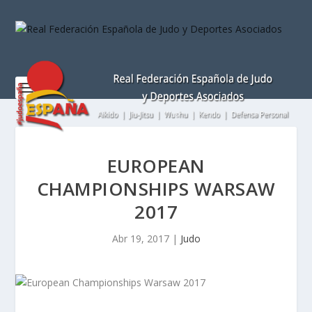
Nota:
este
sitio
web
incluye
un
sistema
de
accesibilidad.
EUROPEAN
CHAMPIONSHIPS WARSAW
2017
Abr 19, 2017
|
Judo