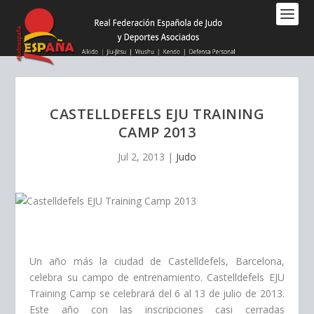
Nota:
este
sitio
web
incluye
un
sistema
CASTELLDEFELS EJU TRAINING
de
CAMP 2013
accesibilidad.
Jul 2, 2013
|
Judo
Un año más la ciudad de Castelldefels, Barcelona,
celebra su campo de entrenamiento. Castelldefels EJU
Training Camp se celebrará del 6 al 13 de julio de 2013.
Este año con las inscripciones casi cerradas