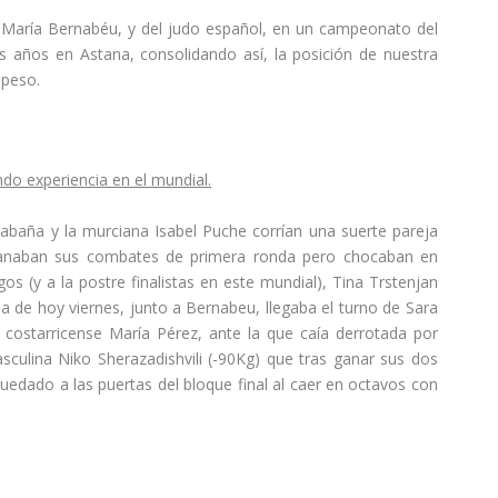
 María Bernabéu, y del judo español, en un campeonato del
s años en Astana, consolidando así, la posición de nuestra
 peso.
do experiencia en el mundial.
Cabaña y la murciana Isabel Puche corrían una suerte pareja
 ganaban sus combates de primera ronda pero chocaban en
gos (y a la postre finalistas en este mundial), Tina Trstenjan
a de hoy viernes, junto a Bernabeu, llegaba el turno de Sara
 costarricense María Pérez, ante la que caía derrotada por
sculina Niko Sherazadishvili (-90Kg) que tras ganar sus dos
dado a las puertas del bloque final al caer en octavos con