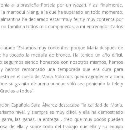
nía a la brasileña Portela por un wazari. Y asi finalmente,
e la marroquí Niang, a la que ha superado en todo momento.
 salmantina ha declarado estar “muy feliz y muy contenta por
a mi familia a todos mis compañeros, a mi entrenador Carlos
declarado “Estamos muy contentos, porque María después de
 ha tocado la medalla de bronce. Ha tenido un año difícil,
Pero seguimos siendo honestos con nosotros mismos, hemos
 y hemos remontado una temporada que era dura para
esta en el cuello de María. Solo nos queda agradecer a toda
one su granito de arena aunque solo sea poniendo la tele y
Gracias a todos”.
ación Española Sara Álvarez destacaba “la calidad de María,
simo nivel, y siempre es muy difícil, y ella ha demostrado
a garra, las ganas, la entrega… creo que muy pocos pueden
osa de ella y sobre todo del trabajo que ella y su equipo