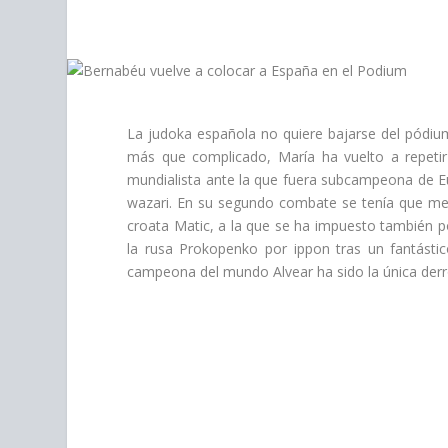
personas
con
discapacidad
visual
que
están
La judoka española no quiere bajarse del pódiu
usando
más que complicado, María ha vuelto a repet
un
mundialista ante la que fuera subcampeona de Eur
lector
wazari. En su segundo combate se tenía que medi
de
croata Matic, a la que se ha impuesto también po
pantalla;
la rusa Prokopenko por ippon tras un fantástic
Presione
campeona del mundo Alvear ha sido la única derr
Control-
F10
para
abrir
un
menú
de
accesibilidad.