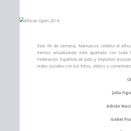
personas
con
discapacidad
visual
que
están
usando
Este fin de semana, Marruecos celebra el Afri
un
Iremos actualizando este apartado con toda l
lector
Federación Española de Judo y Deportes Asociados
de
redes sociales con tus fotos, vídeos o comentari
pantalla;
Presione
Ú
Control-
F10
Julia Fi
para
abrir
Adrián Nac
un
menú
Isabel Pu
de
accesibilidad.