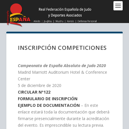
Nota:
este
sitio
web
incluye
un
sistema
INSCRIPCIÓN COMPETICIONES
de
accesibilidad.
Campeonato de España Absoluto de Judo 2020
Madrid Marriott Auditorium Hotel & Conference
Center
5 de diciembre de 2020
CIRCULAR Nº122
FORMULARIO DE INSCRIPCIÓN
EJEMPLO DE DOCUMENTACIÓN
– En este
enlace estará toda la documentación que deberá
firmarse presencialmente durante la acreditación
del evento. Es imprescindible su lectura previa.