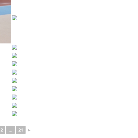
2
...
21
►