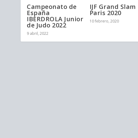
Campeonato de
IJF Grand Slam
España
Paris 2020
IBERDROLA Junior
10 febrero, 2020
de Judo 2022
9 abril, 2022