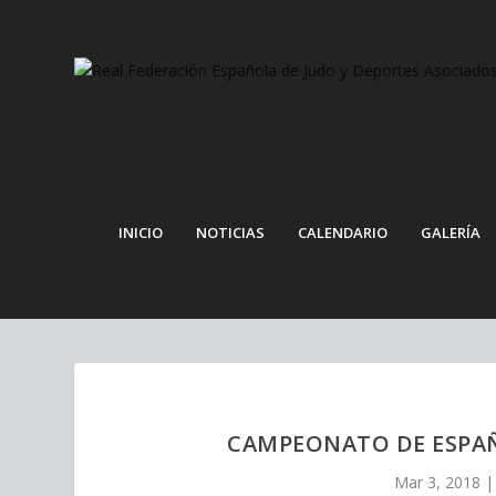
Nota:
este
sitio
web
incluye
un
sistema
de
accesibilidad.
INICIO
NOTICIAS
CALENDARIO
GALERÍA
Presione
Control-
F11
para
ajustar
el
sitio
web
CAMPEONATO DE ESPAÑ
a
las
Mar 3, 2018