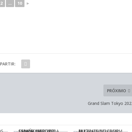
2
...
10
►
PARTIR:
PRÓXIMO
Grand Slam Tokyo 202