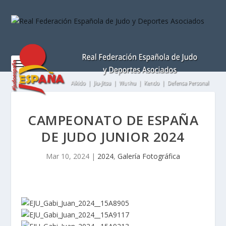
Nota:
este
sitio
web
incluye
un
sistema
de
accesibilidad.
CAMPEONATO DE ESPAÑA
DE JUDO JUNIOR 2024
Mar 10, 2024
|
2024
,
Galería Fotográfica