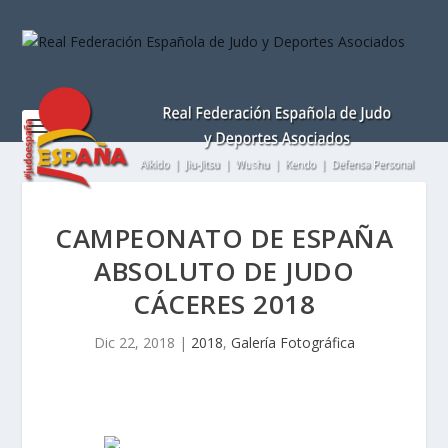
Nota:
este
sitio
web
incluye
un
sistema
de
accesibilidad.
CAMPEONATO DE ESPAÑA
ABSOLUTO DE JUDO
CÁCERES 2018
Dic 22, 2018
|
2018
,
Galería Fotográfica