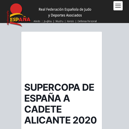
Nota:
este
sitio
web
incluye
un
sistema
de
accesibilidad.
SUPERCOPA DE
ESPAÑA A
CADETE
ALICANTE 2020